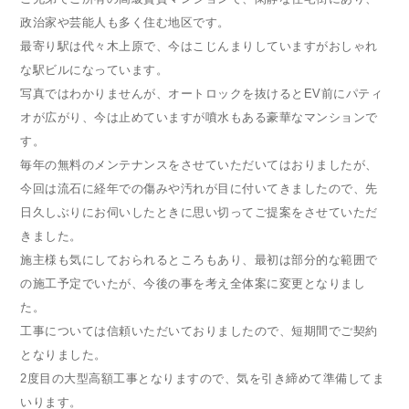
政治家や芸能人も多く住む地区です。
最寄り駅は代々木上原で、今はこじんまりしていますがおしゃれ
な駅ビルになっています。
写真ではわかりませんが、オートロックを抜けるとEV前にパティ
オが広がり、今は止めていますが噴水もある豪華なマンションで
す。
毎年の無料のメンテナンスをさせていただいてはおりましたが、
今回は流石に経年での傷みや汚れが目に付いてきましたので、先
日久しぶりにお伺いしたときに思い切ってご提案をさせていただ
きました。
施主様も気にしておられるところもあり、最初は部分的な範囲で
の施工予定でいたが、今後の事を考え全体案に変更となりまし
た。
工事については信頼いただいておりましたので、短期間でご契約
となりました。
2度目の大型高額工事となりますので、気を引き締めて準備してま
いります。