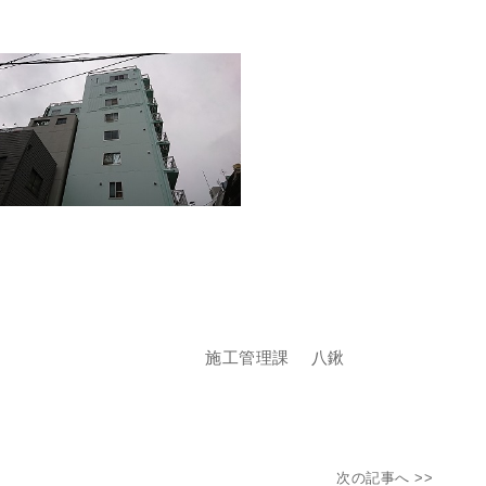
理課 八鍬
次の記事へ >>