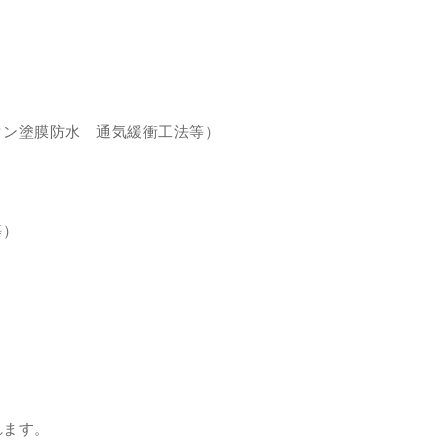
タン塗膜防水 通気緩衝工法等）
等）
れます。