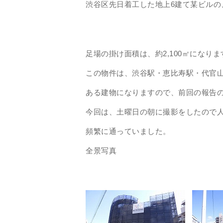
渋谷区先日着工した地上
6
建て某ビルの
足場の掛け面積は、約
2,100
㎡になりま
この物件は、渋谷駅・恵比寿駅・代官
ある建物になりますので、前回の報告
今回は、土曜日の朝に撮影をしたので
頻繁に通っていました。
全景写真